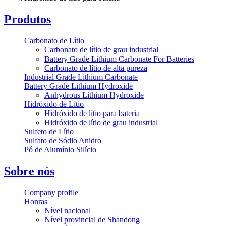
Produtos
Carbonato de Lítio
Carbonato de lítio de grau industrial
Battery Grade Lithium Carbonate For Batteries
Carbonato de lítio de alta pureza
Industrial Grade Lithium Carbonate
Battery Grade Lithium Hydroxide
Anhydrous Lithium Hydroxide
Hidróxido de Lítio
Hidróxido de lítio para bateria
Hidróxido de lítio de grau industrial
Sulfeto de Lítio
Sulfato de Sódio Anidro
Pó de Alumínio Silício
Sobre nós
Company profile
Honras
Nível nacional
Nível provincial de Shandong