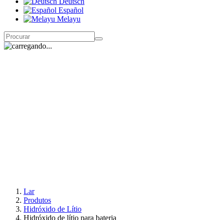
Deutsch
Español
Melayu
Lar
Produtos
Hidróxido de Lítio
Hidróxido de lítio para bateria