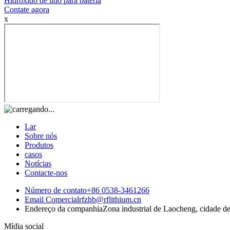
Hidróxido de lítio para bateria
Contate agora
x
Lar
Sobre nós
Produtos
casos
Notícias
Contacte-nos
Número de contato
+86 0538-3461266
Email Comercial
rfzhb@rflithium.cn
Endereço da companhia
Zona industrial de Laocheng, cidade d
Mídia social