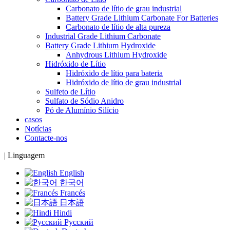
Carbonato de lítio de grau industrial
Battery Grade Lithium Carbonate For Batteries
Carbonato de lítio de alta pureza
Industrial Grade Lithium Carbonate
Battery Grade Lithium Hydroxide
Anhydrous Lithium Hydroxide
Hidróxido de Lítio
Hidróxido de lítio para bateria
Hidróxido de lítio de grau industrial
Sulfeto de Lítio
Sulfato de Sódio Anidro
Pó de Alumínio Silício
casos
Notícias
Contacte-nos
|
Linguagem
English
한국어
Francés
日本語
Hindi
Русский